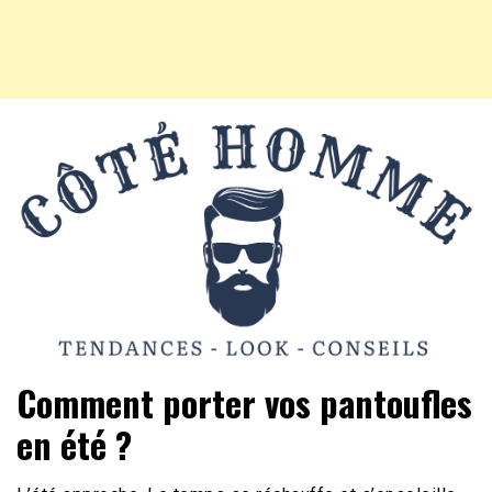
Mode Homme, tendances, conseils beauté, hightech et
Côté Homme
Comment porter vos pantoufles
vie pratique
en été ?