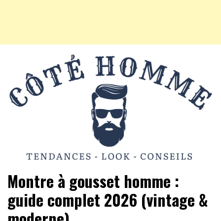
Mode Homme, tendances, conseils beauté, hightech et
Côté Homme
Montre à gousset homme :
vie pratique
guide complet 2026 (vintage &
moderne)