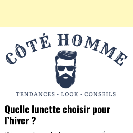
Mode Homme, tendances, conseils beauté, hightech et
Côté Homme
Quelle lunette choisir pour
vie pratique
l’hiver ?