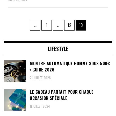
Pagination
Page
Page
Page
←
1
…
12
13
des
publications
LIFESTYLE
MONTRE AUTOMATIQUE HOMME SOUS 500€
: GUIDE 2026
21 JUILLET 2026
LE CADEAU PARFAIT POUR CHAQUE
OCCASION SPÉCIALE
11 JUILLET 2024