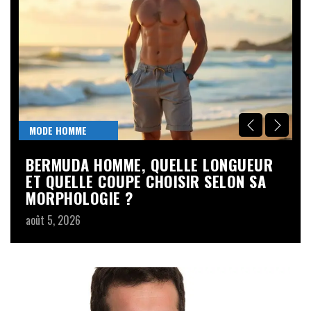
MODE HOMME
M
T,
BERMUDA HOMME, QUELLE LONGUEUR
M
ET QUELLE COUPE CHOISIR SELON SA
M
MORPHOLOGIE ?
ao
août 5, 2026